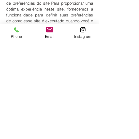
de preferências do site Para proporcionar uma
óptima experiência neste site, fornecemos a
funcionalidade para definir suas preferências
de como esse site é executado quando você o
usa. Para lembrar suas preferências,
precisamos definir cookies para que essas
Phone
Email
Instagram
informações possam ser chamadas sempre
que você interagir com uma página for
afectada por suas preferências. Cookies de
Terceiros Em alguns casos especiais, também
usamos cookies fornecidos por terceiros
confiáveis. A secção a seguir detalha quais
cookies de terceiros você pode encontrar
através deste site. Este site usa o Google
Analytics, que é uma das soluções de análise
mais difundidas e confiáveis ​​da Web, para nos
ajudar a entender como você usa o site e como
podemos melhorar sua experiência. Esses
cookies podem rastrear itens como quanto
tempo você gasta no site e as páginas
visitadas, para que possamos continuar
produzindo conteúdo atraente. Para mais
informações sobre cookies do Google
Analytics, consulte a página oficial do Google