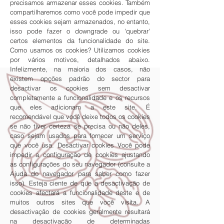
precisamos armazenar esses cookies. Também
compartilharemos como você pode impedir que
esses cookies sejam armazenados, no entanto,
isso pode fazer o downgrade ou 'quebrar'
certos elementos da funcionalidade do site.
Como usamos os cookies? Utilizamos cookies
por vários motivos, detalhados abaixo.
Infelizmente, na maioria dos casos, não
existem opções padrão do sector para
desactivar os cookies sem desactivar
completamente a funcionalidade e os recursos
que eles adicionam a este site. É
recomendável que você deixe todos os cookies
se não tiver certeza se precisa ou não deles,
caso sejam usados ​​para fornecer um serviço
que você usa. Desactivar cookies Você pode
impedir a configuração de cookies ajustando
as configurações do seu navegador (consulte a
Ajuda do navegador para saber como fazer
isso). Esteja ciente de que a desactivação de
cookies afectará a funcionalidade deste e de
muitos outros sites que você visita. A
desactivação de cookies geralmente resultará
na desactivação de determinadas